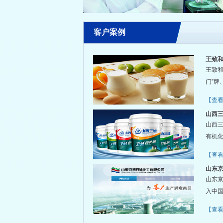
客户案例
王致和
王致
门”牌
【查
山西三
山西三
有机化
【查
山东京
山东
入中国
【查