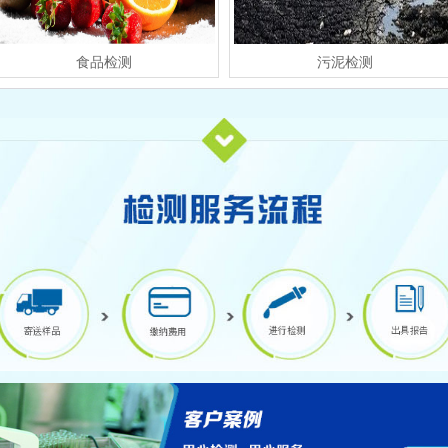
食品检测
污泥检测