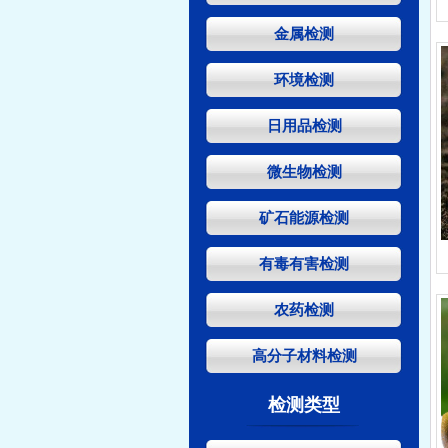
金属检测
环境检测
日用品检测
微生物检测
矿石能源检测
有毒有害检测
农药检测
高分子材料检测
检测类型