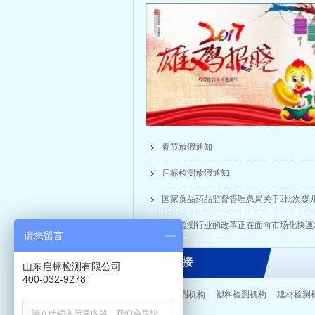
春节放假通知
启标检测放假通知
国家食品药品监督管理总局关于2批次婴
通告(2015年第51号
中国检测行业的改革正在面向市场化快速
请您留言
友情链接
山东启标检测有限公司
400-032-9278
橡胶检测机构
塑料检测机构
建材检测