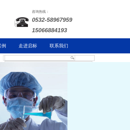
咨询热线：
0532-58967959
15066884193
案例
走进启标
联系我们