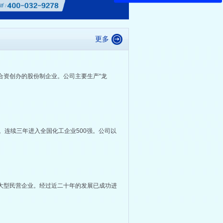
更多
合资创办的股份制企业。公司主要生产“龙
。连续三年进入全国化工企业500强。公司以
大型民营企业。经过近二十年的发展已成功进