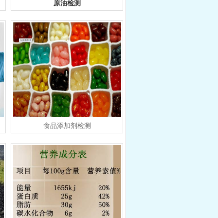
原油检测
食品添加剂检测