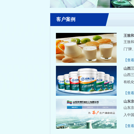
客户案例
王致和
王致
门”牌
【查
山西三
山西三
有机化
【查
山东京
山东
入中国
【查